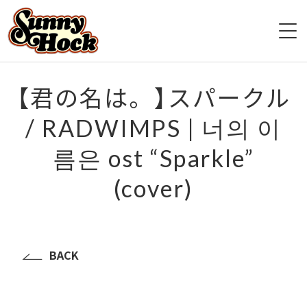
HOME
【君の名は。 】スパークル
/ RADWIMPS | 너의 이
ABOUT
름은 ost “Sparkle”
LIVE
(cover)
VIDEO
DISCOGRAPHY
BACK
GOODS
ファンクラブ